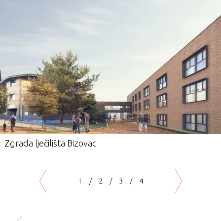
Zgrada lječilišta Bizovac
1
/
2
/
3
/
4