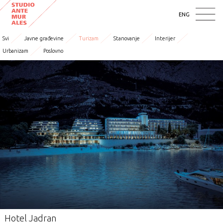
ENG
Svi
Javne građevine
Turizam
Stanovanje
Interijer
Urbanizam
Poslovno
Hotel Jadran