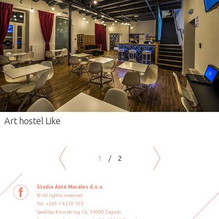
Art hostel Like
1
/
2
Studio Ante Murales d.o.o.
© All rights reserved
Tel.: +385 1 6310 193
Sjedište: Kninski trg 18, 10000 Zagreb