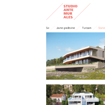
Svi
Javne građevine
Turizam
Stano