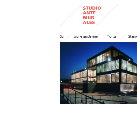
Svi
Javne građevine
Turizam
Stano