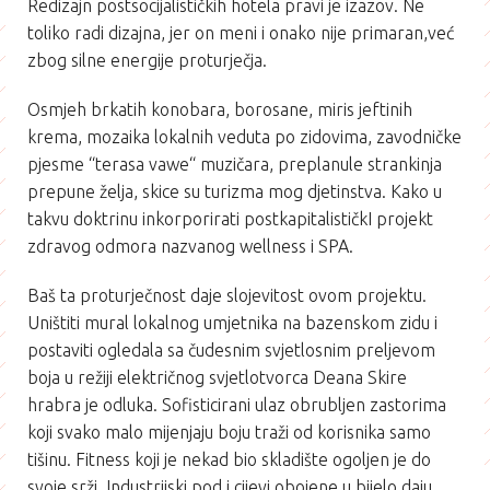
Redizajn postsocijalističkih hotela pravi je izazov. Ne
toliko radi dizajna, jer on meni i onako nije primaran,već
zbog silne energije proturječja.
Osmjeh brkatih konobara, borosane, miris jeftinih
krema, mozaika lokalnih veduta po zidovima, zavodničke
pjesme “terasa vawe“ muzičara, preplanule strankinja
prepune želja, skice su turizma mog djetinstva. Kako u
takvu doktrinu inkorporirati postkapitalističkI projekt
zdravog odmora nazvanog wellness i SPA.
Baš ta proturječnost daje slojevitost ovom projektu.
Uništiti mural lokalnog umjetnika na bazenskom zidu i
postaviti ogledala sa čudesnim svjetlosnim preljevom
boja u režiji električnog svjetlotvorca Deana Skire
hrabra je odluka. Sofisticirani ulaz obrubljen zastorima
koji svako malo mijenjaju boju traži od korisnika samo
tišinu. Fitness koji je nekad bio skladište ogoljen je do
svoje srži. Industrijski pod i cijevi obojene u bijelo daju