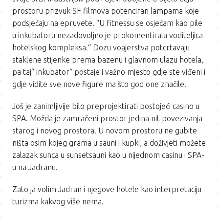
prostoru prizvuk SF filmova potenciran lampama koje
podsjećaju na epruvete. “U fitnessu se osjećam kao pile
u inkubatoru nezadovoljno je prokomentirala voditeljica
hotelskog kompleksa.“ Dozu voajerstva potcrtavaju
staklene stijenke prema bazenu i glavnom ulazu hotela,
pa taj“ inkubator“ postaje i važno mjesto gdje ste viđeni i
gdje vidite sve nove figure ma što god one značile.
Još je zanimljivije bilo preprojektirati postojeći casino u
SPA. Možda je zamračeni prostor jedina nit povezivanja
starog i novog prostora. U novom prostoru ne gubite
ništa osim kojeg grama u sauni i kupki, a doživjeti možete
zalazak sunca u sunsetsauni kao u nijednom casinu i SPA-
u na Jadranu.
Zato ja volim Jadran i njegove hotele kao interpretaciju
turizma kakvog više nema.